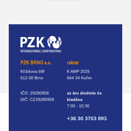
PZK BRNO a.s.
raktár
Křižíkova 68f
K AMP 2025
612 00 Brno
664 34 Kuřim
IČO: 29280958
az áru átvétele és
DIČ: CZ29280958
kiadása
7:00 - 15:30
+36 30 3703 893