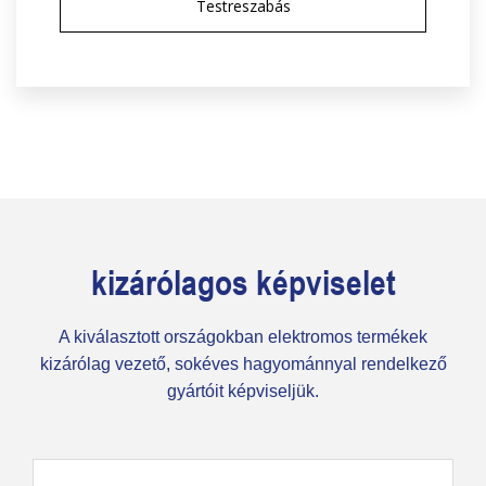
Testreszabás
megtalálni a leghatékonyabb megoldásokat.
Elkészítjük új ötleteinek prototípusát.
kizárólagos képviselet
A kiválasztott országokban elektromos termékek
kizárólag vezető, sokéves hagyománnyal rendelkező
gyártóit képviseljük.