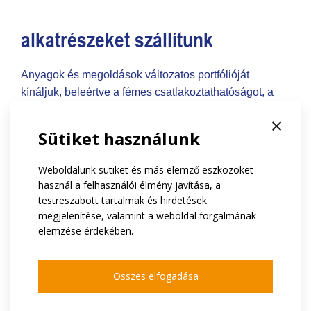
alkatrészeket szállítunk
Anyagok és megoldások változatos portfólióját
kínáljuk, beleértve a fémes csatlakoztathatóságot, a
hidraulikus-mágneses megszakítókat és az állandó
×
mágneseket.
Sütiket használunk
alkatrészeket gyártunk
Weboldalunk sütiket és más elemző eszközöket
használ a felhasználói élmény javítása, a
testreszabott tartalmak és hirdetések
Precíziós nagyfeszültségű szerelvényeket szerelünk
megjelenítése, valamint a weboldal forgalmának
össze házon belül. Elektromos generátorok számára
elemzése érdekében.
állandó mágnesekkel ellátott rotorokat és beöntött
tekercsfelületű állórészeket gyártunk.
Összes elfogadása
számításokat végzünk és