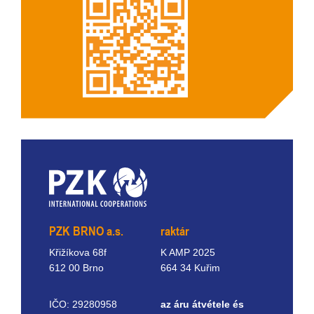
PZK BRNO a.s.
raktár
Křižíkova 68f
K AMP 2025
612 00 Brno
664 34 Kuřim
IČO: 29280958
az áru átvétele és