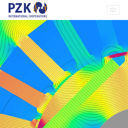
Toggle
navigati
vissza
főoldal
|
fejlesztés
|
elektromos gépek számításai