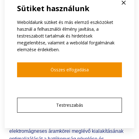
×
Sütiket használunk
Weboldalunk sütiket és más elemző eszközöket
használ a felhasználói élmény javítása, a
testreszabott tartalmak és hirdetések
megjelenítése, valamint a weboldal forgalmának
elemzése érdekében.
a következő területekre
specializálódtunk
Összes elfogadása
szinkron gépek
állandó mágnesekkel
nagy sebességű szinkron gépek
reluktancia gépek
Testreszabás
mágneses csatlakozók
Javasoljuk a fent említett elektromos gépek
elektromágneses áramkörei meglévő kialakításának
optimalizálását a hatékonyság növelése és